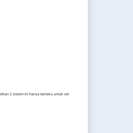
alikan 2 sistem ini hanya berlaku untuk set