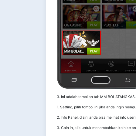
3. Ini adalah tampilan tab MM BOLATANGKAS. 
1. Setting, pilih tombol ini jika anda ingin m
2. Info Panel, disini anda bisa melihat info use
3. Coin in, klik untuk menambahkan koin ke cr