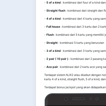
-
5 of a kind
: kombinasi dari four of a kind dan
-
Straight flush
: kombinasi dari straight dan f
-
4 of a kind
: kombinasi dari 4 kartu yang sa
-
Full house
: kombinasi dari 3 kartu dan 2 ka
-
Flush
: kombinasi dari 5 kartu yang memiliki 
-
Straight
: kombinasi 5 kartu yang berurutan
-
3 of a kind
: kombinasi dari 3 kartu yang sa
-
2 pair ( 10 pair )
: kombinasi dari 2 pasang k
-
Ace pair
: kombinasi dari 2 kartu ace yang s
Terdapat sistem NJX2 atau disebut dengan non jo
kartu 4 of a kind, straight flush, 5 of a kind, dan
Terdapat bonus jackpot yang akan didapatkan