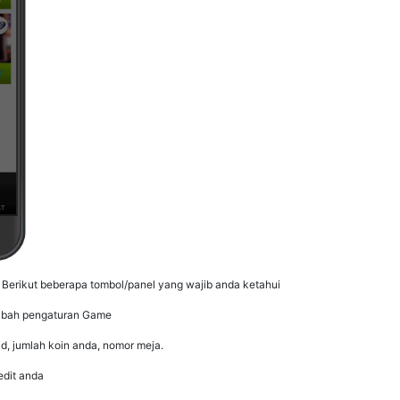
Berikut beberapa tombol/panel yang wajib anda ketahui
engubah pengaturan Game
r id, jumlah koin anda, nomor meja.
edit anda