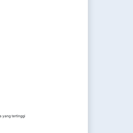
 yang tertinggi