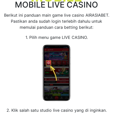
MOBILE LIVE CASINO
Berikut ini panduan main game live casino AIRASIABET.
Pastikan anda sudah login terlebih dahulu untuk
memulai panduan cara betting berikut:
1. Pilih menu game LIVE CASINO.
2. Klik salah satu studio live casino yang di inginkan.