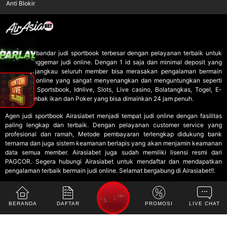
Anti Blokir
Airasiabet
bandar judi sportbook terbesar dengan pelayanan terbaik untuk
semua penggemar judi online. Dengan 1 id saja dan minimal deposit yang
sangat terjangkau seluruh member bisa merasakan pengalaman bermain
game judi online yang sangat menyenangkan dan menguntungkan seperti
game judi Sportsbook, Idnlive, Slots, Live casino, Bolatangkas, Togel, E-
sports ,Tembak ikan dan Poker yang bisa dimainkan 24 jam penuh.
Agen judi sportbook
Airasiabet menjadi tempat judi online dengan fasilitas
paling lengkap dan terbaik. Dengan pelayanan customer service yang
profesional dan ramah, Metode pembayaran terlengkap didukung bank
ternama dan juga sistem keamanan berlapis yang akan menjamin keamanan
data semua member. Airasiabet juga sudah memiliki lisensi resmi dari
PAGCOR. Segera hubungi Airasiabet untuk mendaftar dan mendapatkan
pengalaman terbaik bermain judi online. Selamat bergabung di Airasiabet!!.
BERANDA
DAFTAR
PROMOSI
LIVE CHAT
Copyright © Airasiabet. Hak cipta dilindungi