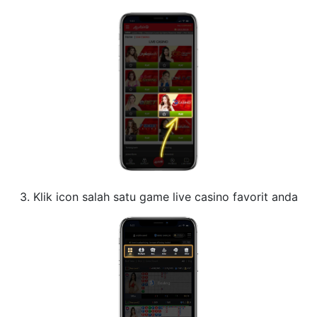
3. Klik icon salah satu game live casino favorit anda