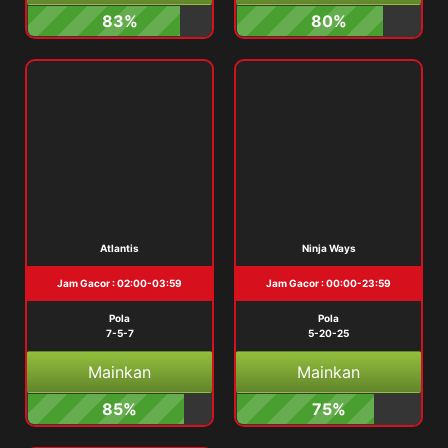
83%
80%
Atlantis
Ninja Ways
Jam Gacor : 02:00-03:59
Jam Gacor : 00:00-23:59
Pola
Pola
7-5-7
5-20-25
Mainkan
Mainkan
85%
75%