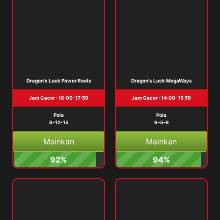
Dragon's Luck Power Reels
Dragon's Luck MegaWays
Jam Gacor : 16:00-17:59
Jam Gacor : 14:00-15:59
Pola
Pola
8-12-15
6-5-6
Mainkan
Mainkan
92%
94%