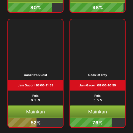
80%
98%
Gonzita's Quest
Gods Of Troy
Jam Gacor : 10:00-11:59
Jam Gacor : 08:00-10:59
Pola
Pola
9-9-9
5-5-5
Mainkan
Mainkan
52%
76%