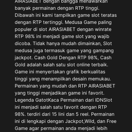
AIRASIABET dengan bangga menawarkan
banyak permainan dengan RTP tinggi.
Dibawah ini kami tampilkan game slot teratas
dengan RTP tertinggi. Medusa Game paling
populer di slot AIRASIABET dengan winrate
RTP 98% ini menjadi game slot yang wajib
dicoba. Tidak hanya mudah dimainkan, Slot
medusa juga termasuk game yang gampang
jackpot. Cash Gold Dengan RTP 98%, Cash
Gold adalah salah satu slot online terbaik.
Game ini menyertakan grafik berkualitas
tinggi yang menampilkan desain memukau.
Permainan yang mudah dan RTP AIRASIABET
yang tinggi menjadikan game ini favorit.
Legenda GatotKaca Permainan dari IDNSlot
ini menjadi salah satu favorit dengan RTP
98%. terdiri dari 15 lini dan 5 reel. Permainan
ini di lengkapi dengan Jackpot,Wild, dan Free
Game agar permainan anda menjadi lebih