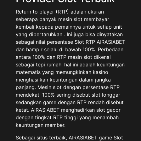
Return to player (RTP) adalah ukuran
seberapa banyak mesin slot membayar
kembali kepada pemainnya untuk setiap unit
yang dipertaruhkan . Ini juga bisa dinyatakan
sebagai nilai persentase Slot RTP AIRASIABET
dan hampir selalu di bawah 100%. Perbedaan
antara 100% dan RTP mesin slot dikenal
sebagai tepi rumah, hal ini adalah keuntungan
matematis yang memungkinkan kasino
menghasilkan keuntungan dalam jangka
panjang. Mesin slot dengan persentase RTP
mendekati 100% sering disebut slot longgar
sedangkan game dengan RTP rendah disebut
ketat. AIRASIABET menghadirkan slot gacor
dengan tingkat RTP tinggi yang menambah
keuntungan member.
Sebagai situs terbaik, AIRASIABET game Slot