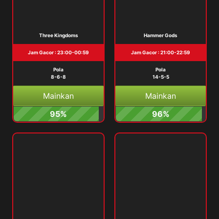
Three Kingdoms
Hammer Gods
Jam Gacor : 23:00-00:59
Jam Gacor : 21:00-22:59
Pola
Pola
8-6-8
14-5-5
Mainkan
Mainkan
95%
96%