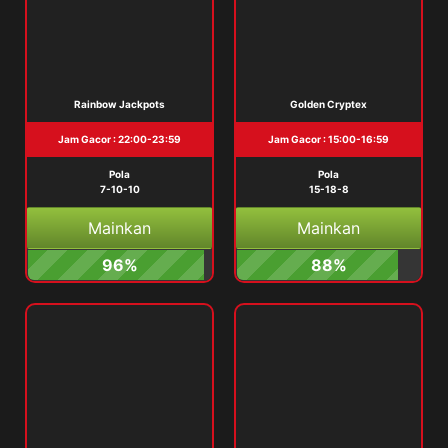
Rainbow Jackpots
Golden Cryptex
Jam Gacor : 22:00-23:59
Jam Gacor : 15:00-16:59
Pola
Pola
7-10-10
15-18-8
Mainkan
Mainkan
96%
88%