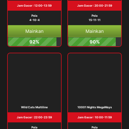
Jam Gacor : 12:00-13:59
Jam Gacor : 20:00-21:59
Pola
Pola
4-10-4
15-11-11
Mainkan
Mainkan
92%
90%
Wild Cats Multiline
10001 Nights MegaWays
Jam Gacor : 22:00-23:59
Jam Gacor : 10:00-11:59
Pola
Pola