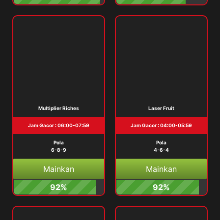
Multiplier Riches
Laser Fruit
Jam Gacor : 06:00-07:59
Jam Gacor : 04:00-05:59
Pola
Pola
6-8-9
4-6-4
Mainkan
Mainkan
92%
92%