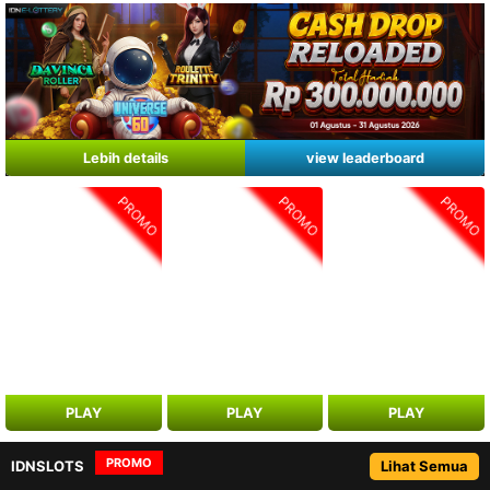
Lebih details
view leaderboard
PROMO
PROMO
PROMO
PLAY
PLAY
PLAY
PROMO
IDNSLOTS
Lihat Semua