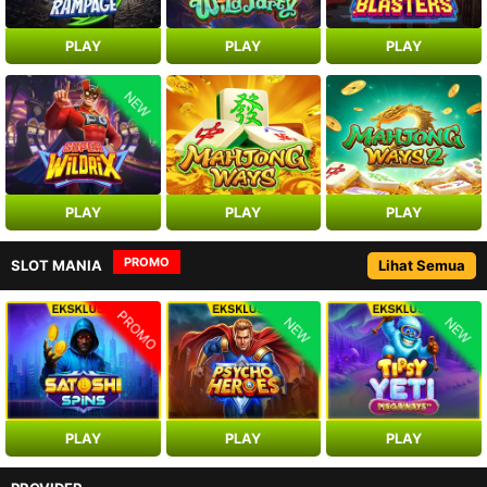
PLAY
PLAY
PLAY
NEW
PLAY
PLAY
PLAY
PROMO
SLOT MANIA
Lihat Semua
PROMO
NEW
NEW
PLAY
PLAY
PLAY