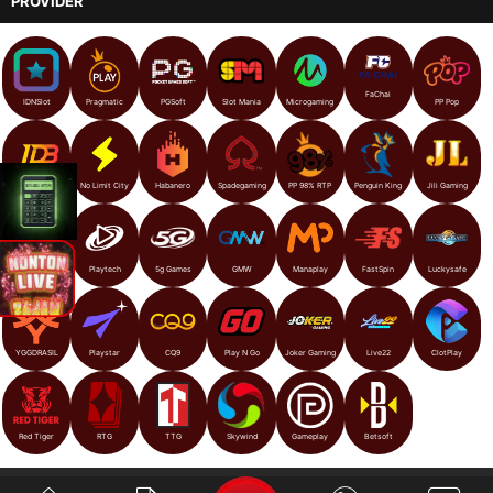
PROVIDER
FaChai
IDNSlot
Pragmatic
PGSoft
Slot Mania
Microgaming
PP Pop
JDB
Habanero
Spadegaming
PP 98% RTP
Penguin King
Jili Gaming
No Limit City
Stream N Spin
Playtech
5g Games
GMW
Manaplay
FastSpin
Luckysafe
YGGDRASIL
Playstar
CQ9
Play N Go
Joker Gaming
Live22
ClotPlay
Red Tiger
RTG
TTG
Skywind
Gameplay
Betsoft
Tentang kami
Cara Betting