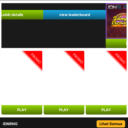
Lebih details
view leaderboard
PROMO
PROMO
PROMO
PLAY
PLAY
PLAY
IDNRNG
Lihat Semua